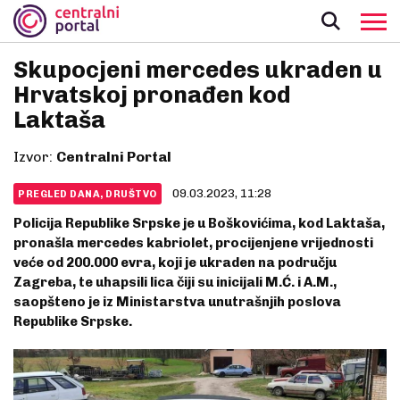
Skupocjeni mercedes ukraden u
Hrvatskoj pronađen kod
Laktaša
Izvor:
Centralni Portal
09.03.2023, 11:28
PREGLED DANA, DRUŠTVO
Policija Republike Srpske je u Boškovićima, kod Laktaša,
pronašla mercedes kabriolet, procijenjene vrijednosti
veće od 200.000 evra, koji je ukraden na području
Zagreba, te uhapsili lica čiji su inicijali M.Ć. i A.M.,
saopšteno je iz Ministarstva unutrašnjih poslova
Republike Srpske.