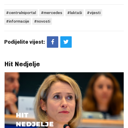
#centralniportal
#mercedes
#laktaši
#vijesti
#informacije
#novosti
Podijelite vijest:
Hit Nedjelje