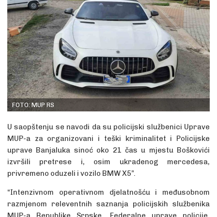
FOTO: MUP RS
U saopštenju se navodi da su policijski službenici Uprave
MUP-a za organizovani i teški kriminalitet i Policijske
uprave Banjaluka sinoć oko 21 čas u mjestu Boškovići
izvršili pretrese i, osim ukradenog mercedesa,
privremeno oduzeli i vozilo BMW X5”.
“Intenzivnom operativnom djelatnošću i međusobnom
razmjenom releventnih saznanja policijskih službenika
MUP-a Republike Srpske, Federalne uprave policije,