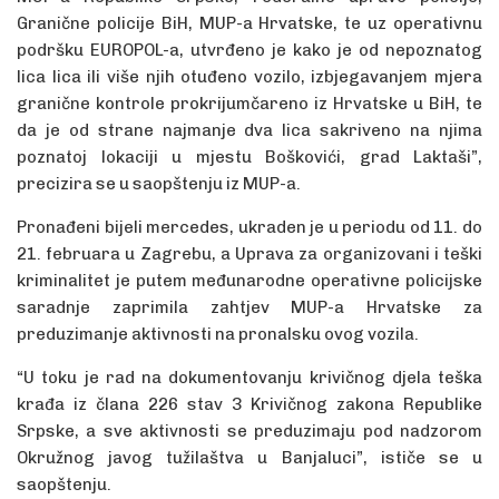
Granične policije BiH, MUP-a Hrvatske, te uz operativnu
podršku EUROPOL-a, utvrđeno je kako je od nepoznatog
lica lica ili više njih otuđeno vozilo, izbjegavanjem mjera
granične kontrole prokrijumčareno iz Hrvatske u BiH, te
da je od strane najmanje dva lica sakriveno na njima
poznatoj lokaciji u mjestu Boškovići, grad Laktaši”,
precizira se u saopštenju iz MUP-a.
Pronađeni bijeli mercedes, ukraden je u periodu od 11. do
21. februara u Zagrebu, a Uprava za organizovani i teški
kriminalitet je putem međunarodne operativne policijske
saradnje zaprimila zahtjev MUP-a Hrvatske za
preduzimanje aktivnosti na pronalsku ovog vozila.
“U toku je rad na dokumentovanju krivičnog djela teška
krađa iz člana 226 stav 3 Krivičnog zakona Republike
Srpske, a sve aktivnosti se preduzimaju pod nadzorom
Okružnog javog tužilaštva u Banjaluci”, ističe se u
saopštenju.