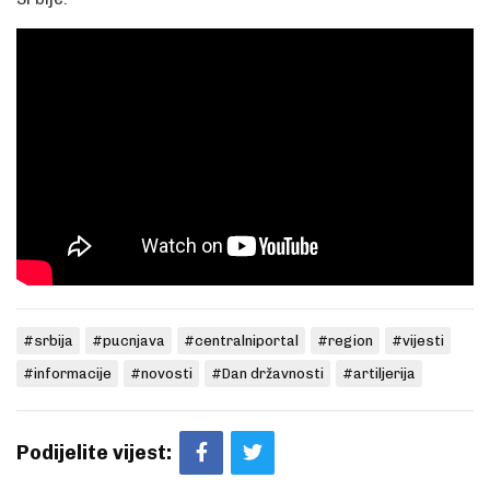
#srbija
#pucnjava
#centralniportal
#region
#vijesti
#informacije
#novosti
#Dan državnosti
#artiljerija
Podijelite vijest: