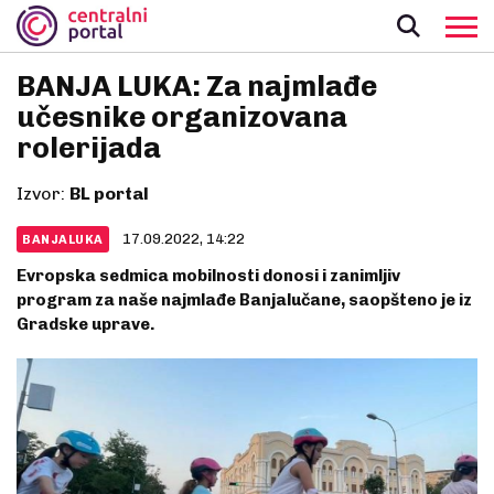
BANJA LUKA: Za najmlađe
učesnike organizovana
rolerijada
Izvor:
BL portal
17.09.2022, 14:22
BANJALUKA
Evropska sedmica mobilnosti donosi i zanimljiv
program za naše najmlađe Banjalučane, saopšteno je iz
Gradske uprave.