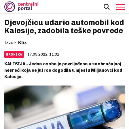
Djevojčicu udario automobil kod
Kalesije, zadobila teške povrede
Izvor:
Klix
17.09.2022, 11:31
HRONIKA
KALESIJA - Jedna osoba je povrijeđena u saobraćajnoj
nesreći koja se jutros dogodila u mjestu Miljanovci kod
Kalesije.