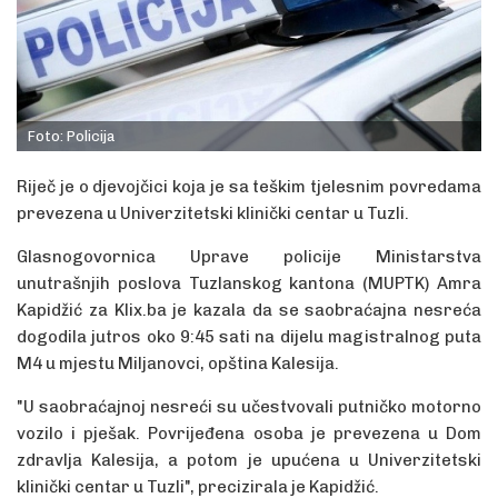
Foto: Policija
Riječ je o djevojčici koja je sa teškim tjelesnim povredama
prevezena u Univerzitetski klinički centar u Tuzli.
Glasnogovornica Uprave policije Ministarstva
unutrašnjih poslova Tuzlanskog kantona (MUPTK) Amra
Kapidžić za Klix.ba je kazala da se saobraćajna nesreća
dogodila jutros oko 9:45 sati na dijelu magistralnog puta
M4 u mjestu Miljanovci, opština Kalesija.
"U saobraćajnoj nesreći su učestvovali putničko motorno
vozilo i pješak. Povrijeđena osoba je prevezena u Dom
zdravlja Kalesija, a potom je upućena u Univerzitetski
klinički centar u Tuzli", precizirala je Kapidžić.