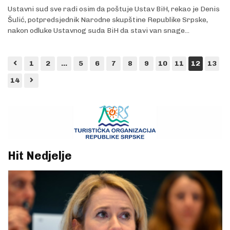
Ustavni sud sve radi osim da poštuje Ustav BiH, rekao je Denis
Šulić, potpredsjednik Narodne skupštine Republike Srpske,
nakon odluke Ustavnog suda BiH da stavi van snage...
1
2
...
5
6
7
8
9
10
11
12
13
14
Hit Nedjelje