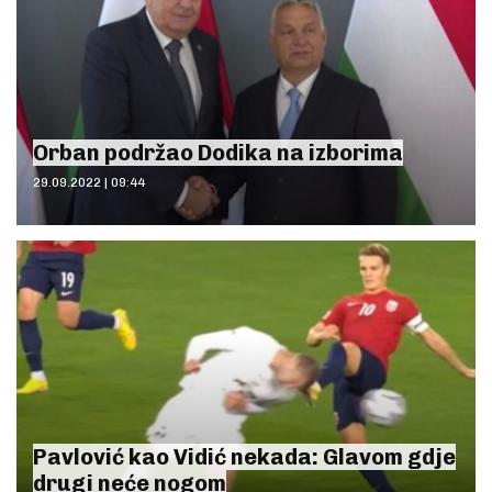
Orban podržao Dodika na izborima
29.09.2022 | 09:44
Pavlović kao Vidić nekada: Glavom gdje
drugi neće nogom