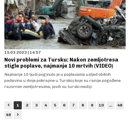
15.03.2023 | 14:57
Novi problemi za Tursku: Nakon zemljotresa
stigle poplave, najmanje 10 mrtvih (VIDEO)
Najmanje 10 ljudi poginulo je u poplavama usljed obilnih
padavina u dvije pokrajine u Turskoj koje su ranije pogođene
razornim zemljotresima, javili su turski mediji.
1
2
3
4
5
6
7
8
9
10
...
48
49