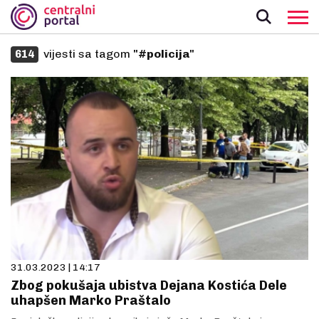
vijesti sa tagom
"#policija"
614
31.03.2023 | 14:17
Zbog pokušaja ubistva Dejana Kostića Dele
uhapšen Marko Praštalo