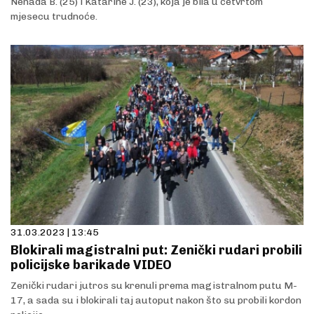
Nenada B. (25) i Katarine J. (23), koja je bila u četvrtom
mjesecu trudnoće.
31.03.2023 | 13:45
Blokirali magistralni put: Zenički rudari probili
policijske barikade VIDEO
Zenički rudari jutros su krenuli prema magistralnom putu M-
17, a sada su i blokirali taj autoput nakon što su probili kordon