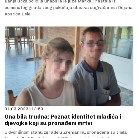
Banjalučka policija uhapsila je juče Marka Praštala iz
pomenutog grada zbog pokušaja ubistva sugrađanina Dejana
Kostića Dele.
31.03.2023 | 13:50
Ona bila trudna: Poznat identitet mladića i
djevojke koji su pronađeni mrtvi
U dvorišnom stanu zgrade u Zrenjaninu pronađena su tijela