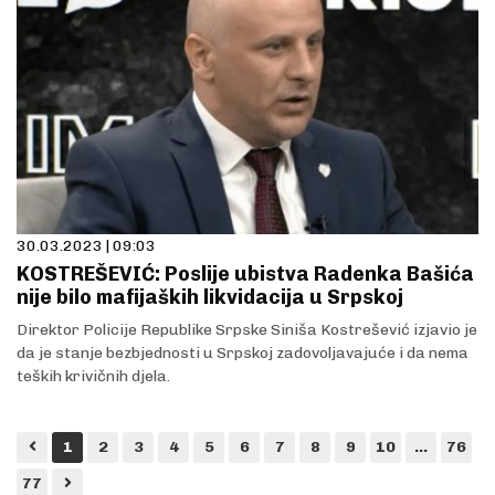
30.03.2023 | 09:03
KOSTREŠEVIĆ: Poslije ubistva Radenka Bašića
nije bilo mafijaških likvidacija u Srpskoj
Direktor Policije Republike Srpske Siniša Kostrešević izjavio je
da je stanje bezbjednosti u Srpskoj zadovoljavajuće i da nema
teških krivičnih djela.
1
2
3
4
5
6
7
8
9
10
...
76
77