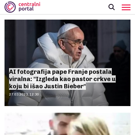
AI fotografija pape Franje postala
viralna: "Izgleda kao pastor crkve u
koju bi išao Justin Bieber"
27.03.2023, 12:30