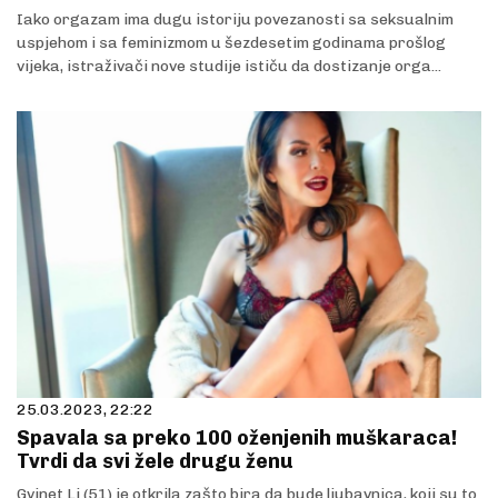
Iako orgazam ima dugu istoriju povezanosti sa seksualnim
uspjehom i sa feminizmom u šezdesetim godinama prošlog
vijeka, istraživači nove studije ističu da dostizanje orga...
25.03.2023, 22:22
Spavala sa preko 100 oženjenih muškaraca!
Tvrdi da svi žele drugu ženu
Gvinet Li (51) je otkrila zašto bira da bude ljubavnica, koji su to