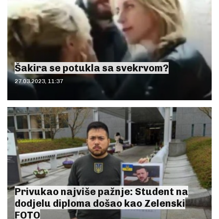
Šakira se potukla sa svekrvom?
27.03.2023, 11:37
Privukao najviše pažnje: Student na
dodjelu diploma došao kao Zelenski
FOTO