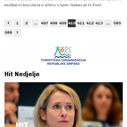
muškarci koji ulaze u aferu s njom i kakav je to život.
1
2
...
407
408
409
410
411
412
413
...
585
586
Hit Nedjelje