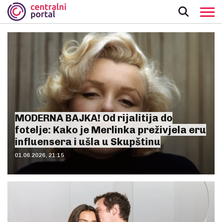
MODERNA BAJKA! Od rijalitija do
fotelje: Kako je Merlinka preživjela eru
influensera i ušla u Skupštinu
01.06.2026, 21:15