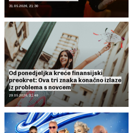
31.05.2026, 21:30
Od ponedjeljka kreće finansijski
preokret: Ova tri znaka konačno izlaze
iz problema s novcem
29.05.2026, 21:49