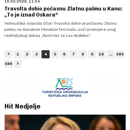
16.05.2026, 11:24
Travolta dobio počasnu Zlatnu palmu u Kanu:
„To je iznad Oskara“
Holivudska zvijezda Džon Travolta dobio je počasnu Zlatnu
palmu na Kanskom filmskom festivalu, uoči premijere svog
rediteljskog debija „Noćni let za Los Anđeles“.
1
2
3
4
5
6
7
8
9
10
...
585
586
Hit Nedjelje