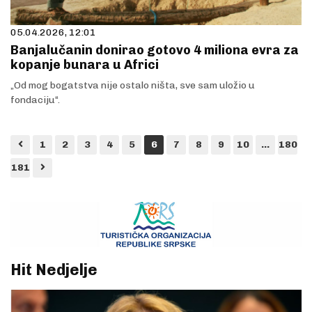
05.04.2026, 12:01
Banjalučanin donirao gotovo 4 miliona evra za
kopanje bunara u Africi
„Od mog bogatstva nije ostalo ništa, sve sam uložio u
fondaciju“.
1
2
3
4
5
6
7
8
9
10
...
180
181
Hit Nedjelje