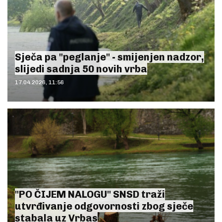
Sječa pa "peglanje" - smijenjen nadzor,
slijedi sadnja 50 novih vrba
17.04.2026, 11:56
"PO ČIJEM NALOGU" SNSD traži
utvrđivanje odgovornosti zbog sječe
stabala uz Vrbas