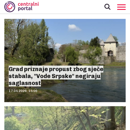
Grad priznaje propust zbog sječe
stabala, "Vode Srpske" negiraju
saglasnost
17.04.2026, 15:06