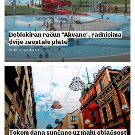
Deblokiran račun "Akvane", radnicima
dvije zaostale plate
23.09.2022, 12:13
Tokom dana sunčano uz malu oblačnost