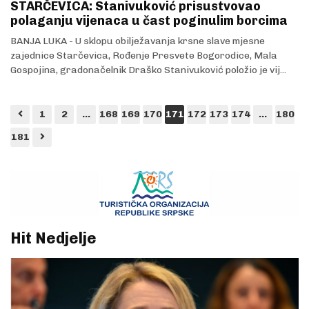
STARČEVICA: Stanivuković prisustvovao
polaganju vijenaca u čast poginulim borcima
BANJA LUKA - U sklopu obilježavanja krsne slave mjesne
zajednice Starčevica, Rođenje Presvete Bogorodice, Mala
Gospojina, gradonačelnik Draško Stanivuković položio je vij...
1
2
...
168
169
170
171
172
173
174
...
180
181
Hit Nedjelje